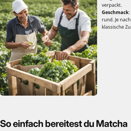
verpackt.
Geschmack
:
rund. Je nach
klassische Z
So
einfach
bereitest
du
Matcha