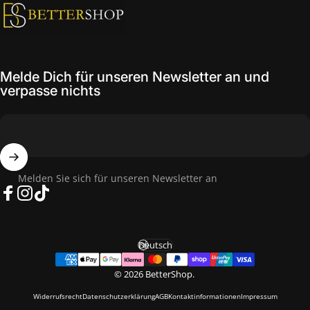
Melde Dich für unseren Newsletter an und
verpasse nichts
Melden Sie sich für unseren Newsletter an
Facebook
Instagram
TikTok
Deutsch
Sprache
© 2026 BetterShop.
Widerrufsrecht
Datenschutzerklärung
AGB
Kontaktinformationen
Impressum