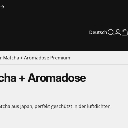
Deutsch
Suche
Logi
W
Deutsch
ter Matcha + Aromadose Premium
cha
+
Aromadose
cha aus Japan, perfekt geschützt in der luftdichten