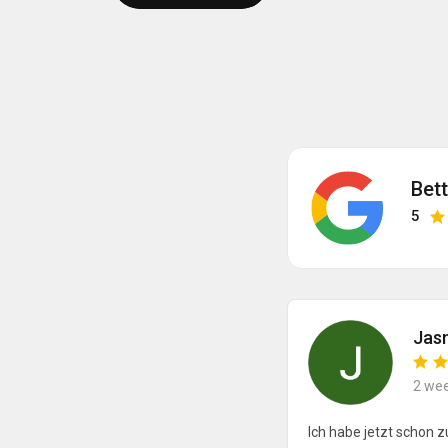
Bet
5
Jas
2 we
Ich habe jetzt schon z