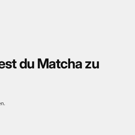
est
du
Matcha
zu
en.